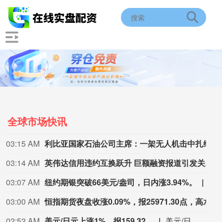
全球市场快讯
03:15 AM
利比亚国家石油公司主席：一架无人机击中扎维耶炼油厂的满载燃料储罐。周六还发生了另一起袭击，但并未引发火灾。
03:14 AM
英伟达信用违约互换跃升 巨额融资报道引发关注
03:07 AM
纽约期银突破66美元/盎司，日内涨3.94%。
纽约
03:00 AM
恒指期货夜盘收涨0.09%，报25971.30点，高水33.81点。
02:52 AM
美元/日元上涨1%，报159.32。
美元/日元上涨1%，报159.32。