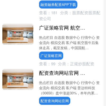
1.66港元，成交额6851.50万港元。 ....
融资融券配资APP下载
查看：
181
分类：
股票配资股票配
资公司
广证策略官网 航空股午后集体走高 中国国航涨逾6%东方航空涨逾4%
热点栏目 自选股 数据中心 行情中心 资
金流向 模拟交易 客户端 航空股午后集
体走高，截至发稿，中国国航
（00753）上涨5.76%，报4.96港元；东
广证策略官网
方航空（....
查看：
99
分类：
正规炒股配资
配资查询网站官网 普达特科技午后涨超20% 机构看好公司的长期成长空间
热点栏目 自选股 数据中心 行情中心 资
金流向 模拟交易 客户端 普达特科技
（00650）盘中涨超30%，本年内累计
涨幅已超350%。截至发稿，股价上涨
配资查询网站官网
20.2....