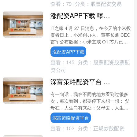
查看：
79
分类：
股票配资交易
涨配资APP下载 曝小米新一代自研芯片+ Ai大模型+ OS大会师终端产品排期已定
IT之家 4 月 27 日消息，在今天的小米投
资者日上，小米创办人、董事长兼 CEO
雷军公布数据：小米玄戒 O1 芯片已经
出货超过一百万颗。此外，后续自研芯
涨配资APP下载
片....
查看：
145
分类：
股票配资股票配
资公司
深富策略配资平台 人这一生，有三关要闯，第一关，为父母养老送终；第二关，将子女抚养成人；第三关，好好善待自己。三道关卡，多数人只熬过了前两关
有一句话，我在不同的地方看到过很多
次，每次看到，都要停下来想一想： 父
母在，人生尚有来处；父母去，人生只
剩归途。 这句话好在哪里？ 好在它把人
深富策略配资平台
这一辈子的处境，说....
查看：
102
分类：
正规炒股配资