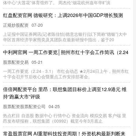
体中心“大莲花”体育馆炸了。 周杰伦“烟花杭州嘉年华Ⅱ”演
红盘配资官网 德银研究：上调2026年中国GDP增长预测
正规炒股配资
07-20
上证报中国证券网讯(记者陈佳怡)德意志银行(以下简称“德银”)大中
华区首席经济学家熊奕及其团队在最新研报中指出，鉴于20
中利网官网 一周工作要览│朔州市红十字会工作简讯（2.24
股票配资交易
05-21
一周工作要览（2.24 - 3.1） 市红会动态 ★2月24日上午，朔州市红
十字会召开节后收心会暨重点工作安排部署会。
倍倍网配资平台 里昂：联想集团目标价上调至12.9港元 维
持“跑赢大市”评级
股票配资股票配资公司
04-25
热点栏目 自选股 数据中心 行情中心 资金流向 模拟交易 客户端 里
昂发布研报称，联想集团（00992）截至今年3月底止
常盈股票官网 AI重塑科技投资周期！外资机构最新判断来