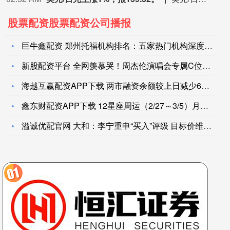
股票配资股票配资公司播报
巨牛鑫配资 郑州托福机构排名：五家热门机构深度对比，帮你找准
新股配资平台 全网羡慕哭！周杰伦演唱会专属C位只给昆凌，叶惠
海越互赢配资APP下载 两市融资余额较上日减少68.75亿元
鑫东财配资APP下载 12星座周运（2/27～3/5）月食发
溢诚优配官网 大和：李宁重申“买入”评级 目标价维持27港元