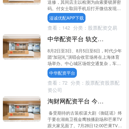
送修，其间店主以检测为由索要锁屏密
码。付女士取回手机后打开微信发现，
手机上留存着店主的登录记录，她觉察
溢诚优配APP下载
异常，进一步查看手机屏....
查看：
142
分类：
股票配资交易
中华配资平台 轨交、自驾，这样来！2026时代少年团上海演唱会交通出行指南→
8月2日至3日、8月5日至6日，时代少年
团“加冠礼”演唱会收官场将在上海体育
场举办。中心城区场馆交通复杂，车流
人流集中，上海警方科学划定管控区
中华配资平台
域。新民晚报记者整....
查看：
72
分类：
股票配资股票配
资公司
淘财网配资平台 今晚开播，32集古装剧湖南卫视来袭，阵容强大、双强智斗，要火
备受期待的古装权谋大剧《御廷谣》终
于要在湖南卫视金鹰独播剧场和芒果TV
跟大家见面了。7月28日12:00芒果TV首