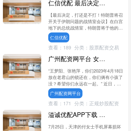
仁信优配 最后决定，打还是不打！特朗普将召开关于伊朗问题的战情室会议
【最后决定，打还是不打！特朗普将召
开关于伊朗问题的战情室会议】在白宫
地下的总统战情室，特朗普将于他的国
家安全和外交政策高级团队举行关于伊
仁信优配
朗问题的战情会议，听取伊....
查看：
189
分类：
股票配资交易
广州配资网平台 女子在老君山随手拍下3年前的同心锁问“你俩有娃了吗”，锁主本人现身评论区
“王梦阳、张艳萍，你们2023年4月18日
放在老君山的锁还在，你们俩有小孩了
没？希望你们永远在一起。” 近日，来
自河南郑州的李女士在洛阳老君山游玩
广州配资网平台
时，随手拍下了....
查看：
171
分类：
正规炒股配资
溢诚优配APP下载 细思极恐！女子修手机交出锁屏密码，店主竟私自导出 40 多张私密照
7月25日，天津的付女士手机屏幕损坏